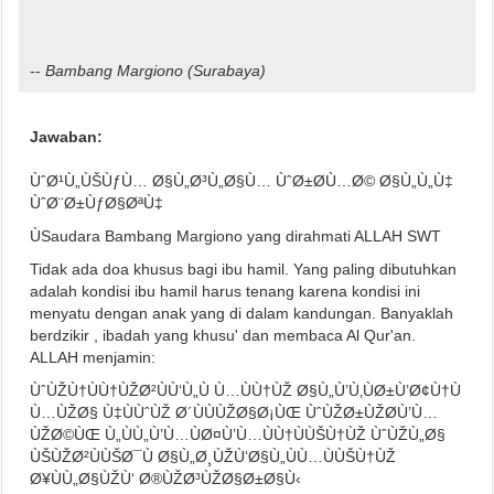
--
Bambang Margiono
(Surabaya)
Jawaban:
ÙˆØ¹Ù„ÙŠÙƒÙ… Ø§Ù„Ø³Ù„Ø§Ù… ÙˆØ±Ø­Ù…Ø© Ø§Ù„Ù„Ù‡
ÙˆØ¨Ø±ÙƒØ§ØªÙ‡
ÙSaudara Bambang Margiono yang dirahmati ALLAH SWT
Tidak ada doa khusus bagi ibu hamil. Yang paling dibutuhkan
adalah kondisi ibu hamil harus tenang karena kondisi ini
menyatu dengan anak yang di dalam kandungan. Banyaklah
berdzikir , ibadah yang khusu' dan membaca Al Qur'an.
ALLAH menjamin:
ÙˆÙŽÙ†ÙÙ†ÙŽØ²ÙÙ‘Ù„Ù Ù…ÙÙ†ÙŽ Ø§Ù„Ù’Ù‚ÙØ±Ù’Ø¢Ù†Ù
Ù…ÙŽØ§ Ù‡ÙÙˆÙŽ Ø´ÙÙÙŽØ§Ø¡ÙŒ ÙˆÙŽØ±ÙŽØ­Ù’Ù…
ÙŽØ©ÙŒ Ù„ÙÙ„Ù’Ù…ÙØ¤Ù’Ù…ÙÙ†ÙÙŠÙ†ÙŽ ÙˆÙŽÙ„Ø§
ÙŠÙŽØ²ÙÙŠØ¯Ù Ø§Ù„Ø¸ÙŽÙ‘Ø§Ù„ÙÙ…ÙÙŠÙ†ÙŽ
Ø¥ÙÙ„Ø§ÙŽÙ‘ Ø®ÙŽØ³ÙŽØ§Ø±Ø§Ù‹