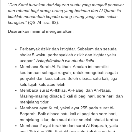
“
Dan Kami turunkan dari Alquran suatu yang menjadi penawar
dan rahmat bagi orang-orang yang beriman dan Al Quran itu
tidaklah menambah kepada orang-orang yang zalim selain
kerugian
.” (QS. Al-Isra: 82).
Disarankan minimal mengamalkan:
Perbanyak dzikir dan Istighfar. Sebelum dan sesuda
sholat 5 waktu perbanyaklah dzikir dan itighfar yaitu
ucapan”
Astaghfirullaah wa atuubu ilaihi
.
Membaca Surah Al-Fatihah. Amalan ini memiliki
keutamaan sebagai ruqyah, untuk mengobati segala
penyakit dan kesusahan. Boleh dibaca satu kali, tiga
kali, tujuh kali, atau lebih.
Membaca surat Al-Ikhlas, Al-Falaq, dan An-Naas.
Masing-masing dibaca 3 kali di pagi hari, sore hari, dan
menjelang tidur.
Membaca ayat Kursi, yakni ayat 255 pada surat Al-
Baqarah. Baik dibaca satu kali di pagi dan sore hari,
menjelang tidur, dan saat dzikir setelah shalat fardhu.
Membaca 2 ayat terakhir dari surat Al-Baqarah, yaitu
ayat 285 dan 286. Baik dibaca satu kali di sore hari