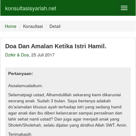
konsultasisyariah.net
Toggl
naviga
Home
Konsultasi
Detail
Doa Dan Amalan Ketika Istri Hamil.
Dzikir & Doa
, 25 Juli 2017
Pertanyaan:
Assalamualaikum.
Selamatpagi ustad, Alhamdulillah sekarang kami dikaruniai
seorang anak. Sudah 3 bulan. Saya bertanya adakah
do'a/amalan khusus ayah terhadap istri yang sedang hamil
agar anak dan ibu diberi kelancaran sampai persalinan dan
lahir sehat nanti ustad? Dan juga agar menjadi anak yang
Sholeh/Sholehah, selalu dijalan yang diridhoi Allah SWT. Amin.
Terimakasih.