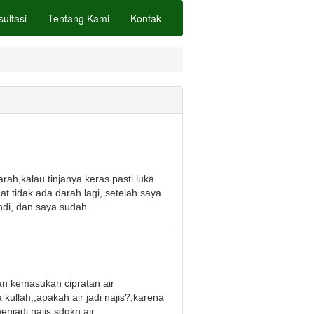
sultasi
Tentang Kami
Kontak
ah,kalau tinjanya keras pasti luka
t tidak ada darah lagi, setelah saya
di, dan saya sudah...
n kemasukan cipratan air
kullah,,apakah air jadi najis?,karena
njadi najis,sdgkn air...