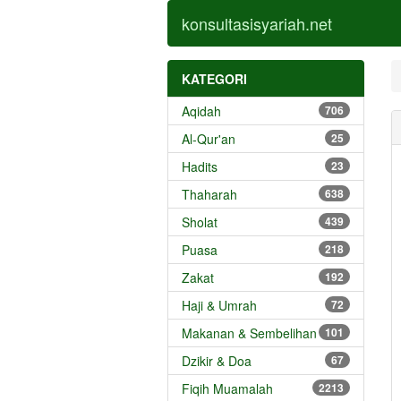
konsultasisyariah.net
KATEGORI
Aqidah
706
Al-Qur'an
25
Hadits
23
Thaharah
638
Sholat
439
Puasa
218
Zakat
192
Haji & Umrah
72
Makanan & Sembelihan
101
Dzikir & Doa
67
Fiqih Muamalah
2213