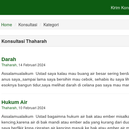
Kirim Kon
Home
Konsultasi
Kategori
Konsultasi Thaharah
Darah
Thaharah
, 14 Februari 2024
Assalamualaikum Ustad saya kalau mau buang air besar sering berdar
anus saya,,sampai lama saya bersihin mau cebok, sehabis itu saya liha
esoknya bangun tidur,saya melihat darah di celana pas saya mau man
Hukum Air
Thaharah
, 10 Februari 2024
Assalamualaikum Ustad bagaimna hukum air bak atau ember misalka
kencing,karena air di bak mandi atau ember ada yang kurang dari dua 
saya berfikir knpa cipratan air kencing masuk ke bak atau ember air me