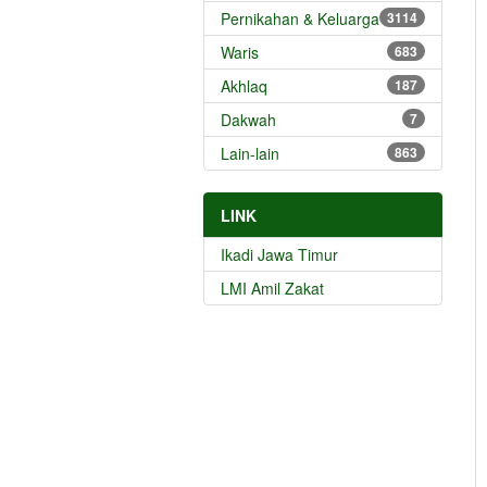
Pernikahan & Keluarga
3114
Waris
683
Akhlaq
187
Dakwah
7
Lain-lain
863
LINK
Ikadi Jawa Timur
LMI Amil Zakat