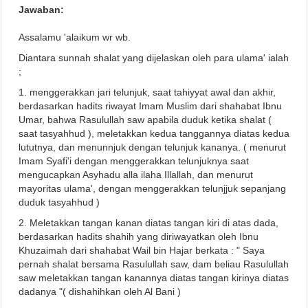
Jawaban:
Assalamu 'alaikum wr wb.
Diantara sunnah shalat yang dijelaskan oleh para ulama' ialah
;
1. menggerakkan jari telunjuk, saat tahiyyat awal dan akhir,
berdasarkan hadits riwayat Imam Muslim dari shahabat Ibnu
Umar, bahwa Rasulullah saw apabila duduk ketika shalat (
saat tasyahhud ), meletakkan kedua tanggannya diatas kedua
lututnya, dan menunnjuk dengan telunjuk kananya. ( menurut
Imam Syafi'i dengan menggerakkan telunjuknya saat
mengucapkan Asyhadu alla ilaha Illallah, dan menurut
mayoritas ulama', dengan menggerakkan telunjjuk sepanjang
duduk tasyahhud )
2. Meletakkan tangan kanan diatas tangan kiri di atas dada,
berdasarkan hadits shahih yang diriwayatkan oleh Ibnu
Khuzaimah dari shahabat Wail bin Hajar berkata : " Saya
pernah shalat bersama Rasulullah saw, dam beliau Rasulullah
saw meletakkan tangan kanannya diatas tangan kirinya diatas
dadanya "( dishahihkan oleh Al Bani )