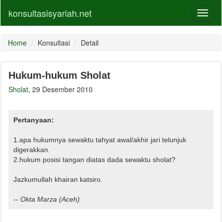
konsultasisyariah.net
Toggl
naviga
Home
Konsultasi
Detail
Hukum-hukum Sholat
Sholat
, 29 Desember 2010
Pertanyaan:
1.apa hukumnya sewaktu tahyat awal/akhir jari telunjuk
digerakkan.
2.hukum posisi tangan diatas dada sewaktu sholat?
Jazkumullah khairan katsiro.
--
Okta Marza
(Aceh)