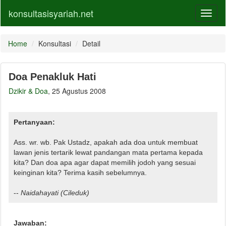
konsultasisyariah.net
Toggl
naviga
Home
Konsultasi
Detail
Doa Penakluk Hati
Dzikir & Doa
, 25 Agustus 2008
Pertanyaan:
Ass. wr. wb. Pak Ustadz, apakah ada doa untuk membuat
lawan jenis tertarik lewat pandangan mata pertama kepada
kita? Dan doa apa agar dapat memilih jodoh yang sesuai
keinginan kita? Terima kasih sebelumnya.
--
Naidahayati
(Cileduk)
Jawaban: